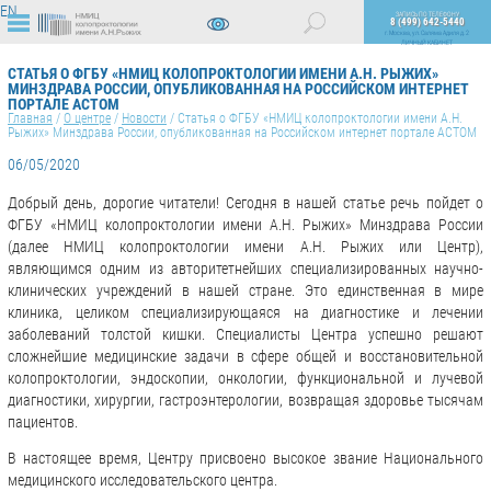
EN
ЗАПИСЬ ПО ТЕЛЕФОНУ
8 (499) 642-5440
г. Москва, ул. Саляма Адиля д. 2
ЛИЧНЫЙ КАБИНЕТ
ВЕРСИЯ
ДЛЯ
СТАТЬЯ О ФГБУ «НМИЦ КОЛОПРОКТОЛОГИИ ИМЕНИ А.Н. РЫЖИХ»
СЛАБОВИДЯЩИХ
МИНЗДРАВА РОССИИ, ОПУБЛИКОВАННАЯ НА РОССИЙСКОМ ИНТЕРНЕТ
ПОРТАЛЕ АСТОМ
Главная
/
О центре
/
Новости
/
Статья о ФГБУ «НМИЦ колопроктологии имени А.Н.
Рыжих» Минздрава России, опубликованная на Российском интернет портале АСТОМ
06/05/2020
Добрый день, дорогие читатели! Сегодня в нашей статье речь пойдет о
ФГБУ «НМИЦ колопроктологии имени А.Н. Рыжих» Минздрава России
(далее НМИЦ колопроктологии имени А.Н. Рыжих или Центр),
являющимся одним из авторитетнейших специализированных научно-
клинических учреждений в нашей стране. Это единственная в мире
клиника, целиком специализирующаяся на диагностике и лечении
заболеваний толстой кишки. Специалисты Центра успешно решают
сложнейшие медицинские задачи в сфере общей и восстановительной
колопроктологии, эндоскопии, онкологии, функциональной и лучевой
диагностики, хирургии, гастроэнтерологии, возвращая здоровье тысячам
пациентов.
В настоящее время, Центру присвоено высокое звание Национального
медицинского исследовательского центра.