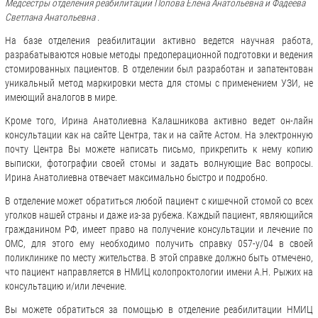
Медсестры отделения реабилитации Попова Елена Анатольевна и Фадеева
Светлана Анатольевна .
На базе отделения реабилитации активно ведется научная работа,
разрабатываются новые методы предоперационной подготовки и ведения
стомированных пациентов. В отделении был разработан и запатентован
уникальный метод маркировки места для стомы с применением УЗИ, не
имеющий аналогов в мире.
Кроме того, Ирина Анатолиевна Калашникова активно ведет он-лайн
консультации как на сайте Центра, так и на сайте Астом. На электронную
почту Центра Вы можете написать письмо, прикрепить к нему копию
выписки, фотографии своей стомы и задать волнующие Вас вопросы.
Ирина Анатолиевна отвечает максимально быстро и подробно.
В отделение может обратиться любой пациент с кишечной стомой со всех
уголков нашей страны и даже из-за рубежа. Каждый пациент, являющийся
гражданином РФ, имеет право на получение консультации и лечение по
ОМС, для этого ему необходимо получить справку 057-у/04 в своей
поликлинике по месту жительства. В этой справке должно быть отмечено,
что пациент направляется в НМИЦ колопроктологии имени А.Н. Рыжих на
консультацию и/или лечение.
Вы можете обратиться за помощью в отделение реабилитации НМИЦ