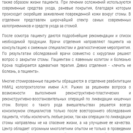
также образом жизни пациента. При лечении осложнений используются
современные средства ухода, раневые покрытия, благодаря которым
происходит скорейшее заживление поврежденной кожи вокруг стомы. В
отделении представлен широчайший спектр самых современных
калоприемников и средств ухода за стомой.
После осмотра пациенту даются подробнейшие рекомендации и список
необходимой продукции. Врачи отделения направляют пациента на
консультацию к смежным специалистам и диагностические мероприятия.
По результатам обследований врачи совместно с хирургами решают
вопрос о закрытии стомы. Пациентам с язвенным колитом и болезнью
Крона подбирается адекватная терапия. Девиз отделения - «лечить не
болезнь, а пациента».
Многие стомированные пациенты обращаются в отделение реабилитации
НМИЦ колопроктологии имени А.Н. Рыжих за решением вопроса о
возможности выполнения реконструктивно-пластических и
реконструктивно-восстановительных операций по ликвидации кишечных
стом. Вопрос о такого рода вмешательствах решается всегда
консилиумом специалистов только после всестороннего обследования
пациента, чтобы исключить любые риски, так как операции по ликвидации
стомы направлены не на спасение жизни, а на улучшение ее качества.
Центр обладает огромным многолетним опытом не только в проведении