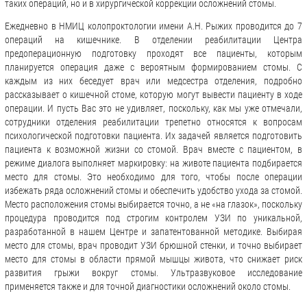
таких операций, но и в хирургической коррекции осложнений стомы.
Ежедневно в НМИЦ колопроктологии имени А.Н. Рыжих проводится до 7
операций на кишечнике. В отделении реабилитации Центра
предоперационную подготовку проходят все пациенты, которым
планируется операция даже с вероятным формированием стомы. С
каждым из них беседует врач или медсестра отделения, подробно
рассказывает о кишечной стоме, которую могут вывести пациенту в ходе
операции. И пусть Вас это не удивляет, поскольку, как мы уже отмечали,
сотрудники отделения реабилитации трепетно относятся к вопросам
психологической подготовки пациента. Их задачей является подготовить
пациента к возможной жизни со стомой. Врач вместе с пациентом, в
режиме диалога выполняет маркировку: на животе пациента подбирается
место для стомы. Это необходимо для того, чтобы после операции
избежать ряда осложнений стомы и обеспечить удобство ухода за стомой.
Место расположения стомы выбирается точно, а не «на глазок», поскольку
процедура проводится под строгим контролем УЗИ по уникальной,
разработанной в нашем Центре и запатентованной методике. Выбирая
место для стомы, врач проводит УЗИ брюшной стенки, и точно выбирает
место для стомы в области прямой мышцы живота, что снижает риск
развития грыжи вокруг стомы. Ультразвуковое исследование
применяется также и для точной диагностики осложнений около стомы.