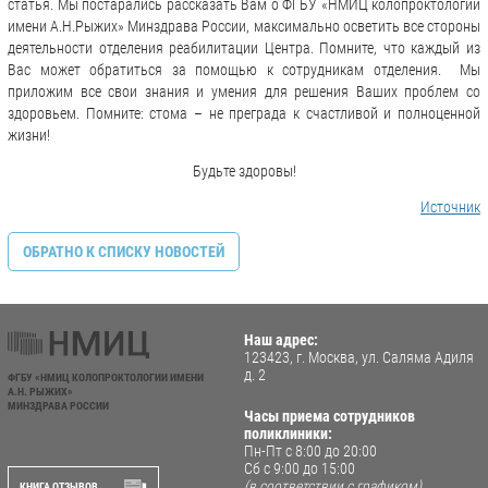
статья. Мы постарались рассказать Вам о ФГБУ «НМИЦ колопроктологии
имени А.Н.Рыжих» Минздрава России, максимально осветить все стороны
деятельности отделения реабилитации Центра. Помните, что каждый из
Вас может обратиться за помощью к сотрудникам отделения. Мы
приложим все свои знания и умения для решения Ваших проблем со
здоровьем. Помните: стома – не преграда к счастливой и полноценной
жизни!
Будьте здоровы!
Источник
ОБРАТНО К СПИСКУ НОВОСТЕЙ
Наш адрес:
123423, г. Москва, ул. Саляма Адиля
д. 2
ФГБУ «НМИЦ КОЛОПРОКТОЛОГИИ ИМЕНИ
А.Н. РЫЖИХ»
МИНЗДРАВА РОССИИ
Часы приема сотрудников
поликлиники:
Пн-Пт с 8:00 до 20:00
Сб с 9:00 до 15:00
(в соответствии с графиком)
КНИГА ОТЗЫВОВ