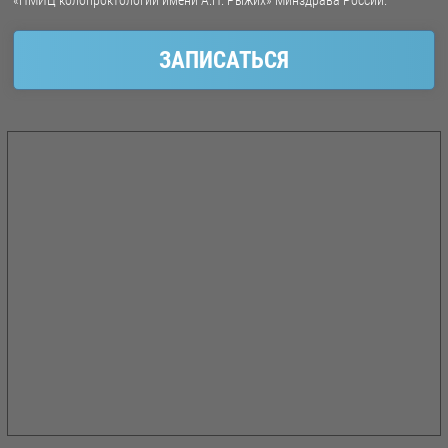
«НМИЦ колопроктологии имени А.Н. Рыжих» Минздрава России.