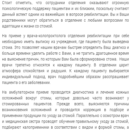
Стоит отметить, что сотрудники отделения оказывают огромную
психологическую поддержку пациентам и их близким, поскольку считают
данный аспект одним из важнейших в вопросе реабилитации. Вы и Ваши
родственники могут обратиться в отделение с любыми вопросами по
адаптации к жизни со стомой.
На приеме у врача-колопроктолога отделения реабилитации при себе
необходимо иметь выписку из учреждения, где пациенту была выведена
стома. Это позволяет нашим врачам быстрее определить Ваш диагноз и
больше времени уделить работе с Вами, а не тратить драгоценное время
на выяснение причин, по которым Вам была сформирована стома. Наши
врачи трепетно относятся к каждому пациенту. В отделении царит
атмосфера спокойствия и радушия. К каждому пациенту выбирается
индивидуальный подход, врач подробнейшим образом расспрашивает
пациента о его заболевании.
На амбулаторном приеме проводится диагностика и лечение кожных
осложнений вокруг стомы, которые довольно часто возникают у
стомированных пациентов. Прежде всего, выясняются причины
возникновения осложнений и проводится коррекция в подборе и
применении продукции по уходу за стомой. Параллельно с осмотром врач
и медицинская сестра проводят обучение правильному уходу за стомой,
подбирают калоприемники в соответствии с видом и формой стомы, а