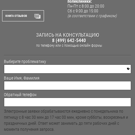
поликлиники:
Пн-Пт с 8:00 до 20:00
Сб с 9:00 до 15:00
(в соответствии с графиком)
КНИГА ОТЗЫВОВ
ЗАПИСЬ НА КОНСУЛЬТАЦИЮ
8 (499) 642-5440
по телефону
или с помощью онлайн формы
Выберите проблематику
Ваше Имя, Фамилия
Обратный телефон
Электронные заявки обрабатываются ежедневно с понедельника по
пятницу с 8 час 30 мин до 17 час 00 мин, кроме субботы, воскресенья и
праздничных дней. Ответ может занимать до пяти рабочих дней с
момента получения запроса.