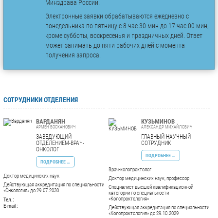
Минздрава России.
Электронные заявки обрабатываются ежедневно с
понедельника по пятницу с 8 час 30 мин до 17 час 00 мин,
кроме субботы, воскресенья и праздничных дней. Ответ
может занимать до пяти рабочих дней с момента
получения запроса.
СОТРУДНИКИ ОТДЕЛЕНИЯ
ВАРДАНЯН
КУЗЬМИНОВ
АРМЕН ВОСКАНОВИЧ
АЛЕКСАНДР МИХАЙЛОВИЧ
ЗАВЕДУЮЩИЙ
ГЛАВНЫЙ НАУЧНЫЙ
ОТДЕЛЕНИЕМ-ВРАЧ-
СОТРУДНИК
ОНКОЛОГ
ПОДРОБНЕЕ …
ПОДРОБНЕЕ …
Врач-колопроктолог
Доктор медицинских наук
Доктор медицинских наук, профессор
Действующая аккредитация по специальности
Специалист высшей квалификационной
«Онкология» до 29.07.2030
категории по специальности
«Колопроктология»
Тел.:
E-mail:
Действующая аккредитация по специальности
«Колопроктология» до 29.10.2029