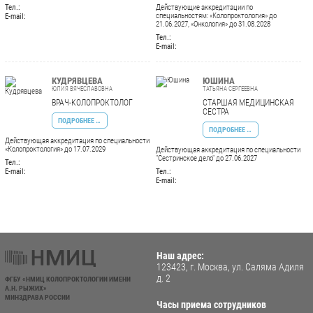
Тел.:
Действующие аккредитации по
специальностям: «Колопроктология» до
E-mail:
21.06.2027, «Онкология» до 31.08.2028
Тел.:
E-mail:
КУДРЯВЦЕВА
ЮШИНА
ЮЛИЯ ВЯЧЕСЛАВОВНА
ТАТЬЯНА СЕРГЕЕВНА
ВРАЧ-КОЛОПРОКТОЛОГ
СТАРШАЯ МЕДИЦИНСКАЯ
СЕСТРА
ПОДРОБНЕЕ …
ПОДРОБНЕЕ …
Действующая аккредитация по специальности
«Колопроктология» до 17.07.2029
Действующая аккредитация по специальности
"Сестринское дело" до 27.06.2027
Тел.:
E-mail:
Тел.:
E-mail:
Наш адрес:
123423, г. Москва, ул. Саляма Адиля
д. 2
ФГБУ «НМИЦ КОЛОПРОКТОЛОГИИ ИМЕНИ
А.Н. РЫЖИХ»
МИНЗДРАВА РОССИИ
Часы приема сотрудников