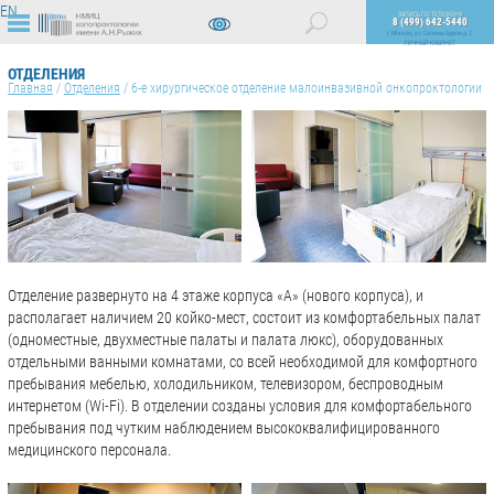
EN
ЗАПИСЬ ПО ТЕЛЕФОНУ
8 (499) 642-5440
г. Москва, ул. Саляма Адиля д. 2
ЛИЧНЫЙ КАБИНЕТ
ВЕРСИЯ
ДЛЯ
ОТДЕЛЕНИЯ
СЛАБОВИДЯЩИХ
Главная
/
Отделения
/
6-е хирургическое отделение малоинвазивной онкопроктологии
Отделение развернуто на 4 этаже корпуса «А» (нового корпуса), и
располагает наличием 20 койко-мест, состоит из комфортабельных палат
(одноместные, двухместные палаты и палата люкс), оборудованных
отдельными ванными комнатами, со всей необходимой для комфортного
пребывания мебелью, холодильником, телевизором, беспроводным
интернетом (Wi-Fi). В отделении созданы условия для комфортабельного
пребывания под чутким наблюдением высококвалифицированного
медицинского персонала.