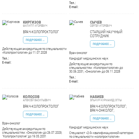
Тел.:
E-mail:
КИРГИЗОВ
СЫЧЕВ
ФИЛИПП ИГОРЕВИЧ
СЕРГЕЙ ИГОРЕВИЧ
ВРАЧ-КОЛОПРОКТОЛОГ
СТАРШИЙ НАУЧНЫЙ
СОТРУДНИК
ПОДРОБНЕЕ …
ПОДРОБНЕЕ …
Действующая аккредитация по специальности
«Колопроктология» до 11.07.2028
Врач-онколог
Тел.:
Кандидат медицинских наук
E-mail:
Действующие аккредитации по
специальностям: «Колопроктология» до
30.06.2031, «Онкология» до 09.11.2028
Тел.:
E-mail:
КОЛОСОВ
НАБИЕВ
АЛЕКСЕЙ ВАСИЛЬЕВИЧ
ЭЛЬНУР НУРМАМЕД ОГЛЫ
ВРАЧ-КОЛОПРОКТОЛОГ
ВРАЧ-КОЛОПРОКТОЛОГ;
ВРАЧ-ОНКОЛОГ;
ПОДРОБНЕЕ …
ПОДРОБНЕЕ …
Врач-онколог
Кандидат медицинских наук
Действующие аккредитации по
специальностям: «Онкология» до 26.07.2029,
Специалист «2-й» квалификационной категории
"Колопроктология" до 19.05.2031
по специальности «колопроктология»