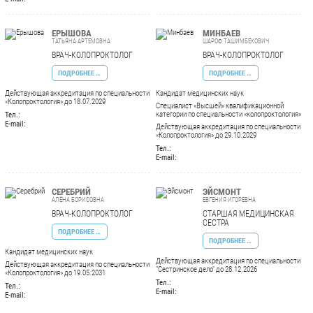
ЕРЫШОВА
МИНБАЕВ
ТАТЬЯНА АРТЕМОВНА
ШАРОФ ТАШИМБЕКОВИЧ
ВРАЧ-КОЛОПРОКТОЛОГ
ВРАЧ-КОЛОПРОКТОЛОГ
ПОДРОБНЕЕ …
ПОДРОБНЕЕ …
Действующая аккредитация по специальности
Кандидат медицинских наук
«Колопроктология» до 18.07.2029
Специалист «Высшей» квалификационной
категории по специальности «колопроктология»
Тел.:
E-mail:
Действующая аккредитация по специальности
«Колопроктология» до 29.10.2029
Тел.:
E-mail:
СЕРЕБРИЙ
ЭЙСМОНТ
АЛЁНА БОРИСОВНА
ЕВГЕНИЯ ИГОРЕВНА
ВРАЧ-КОЛОПРОКТОЛОГ
СТАРШАЯ МЕДИЦИНСКАЯ
СЕСТРА
ПОДРОБНЕЕ …
ПОДРОБНЕЕ …
Кандидат медицинских наук
Действующая аккредитация по специальности
Действующая аккредитация по специальности
"Сестринское дело" до 28.12.2026
«Колопроктология» до 19.05.2031
Тел.:
Тел.:
E-mail:
E-mail: