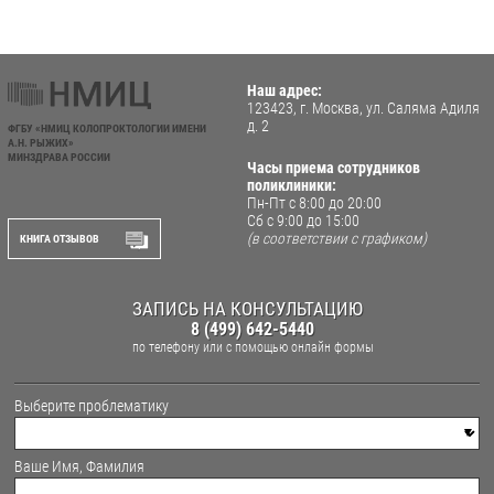
Наш адрес:
123423, г. Москва, ул. Саляма Адиля
д. 2
ФГБУ «НМИЦ КОЛОПРОКТОЛОГИИ ИМЕНИ
А.Н. РЫЖИХ»
МИНЗДРАВА РОССИИ
Часы приема сотрудников
поликлиники:
Пн-Пт с 8:00 до 20:00
Сб с 9:00 до 15:00
(в соответствии с графиком)
КНИГА ОТЗЫВОВ
ЗАПИСЬ НА КОНСУЛЬТАЦИЮ
8 (499) 642-5440
по телефону
или с помощью онлайн формы
Выберите проблематику
Ваше Имя, Фамилия