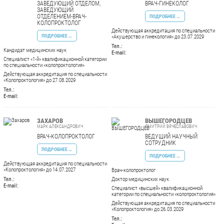
ЗАВЕДУЮЩИЙ ОТДЕЛОМ,
ВРАЧ-ГИНЕКОЛОГ
ЗАВЕДУЮЩИЙ
ОТДЕЛЕНИЕМ-ВРАЧ-
ПОДРОБНЕЕ …
КОЛОПРОКТОЛОГ
Действующая аккредитация по специальности
ПОДРОБНЕЕ …
«Акушерство и гинекология» до 23.07.2029
Тел.:
Кандидат медицинских наук
E-mail:
Специалист «1-й» квалификационной категории
по специальности «колопроктология»
Действующая аккредитация по специальности
«Колопроктология» до 27.08.2029
Тел.:
E-mail:
ЗАХАРОВ
ВЫШЕГОРОДЦЕВ
МАРК АЛЕКСАНДРОВИЧ
ДМИТРИЙ ВЯЧЕСЛАВОВИЧ
ВРАЧ-КОЛОПРОКТОЛОГ
ВЕДУЩИЙ НАУЧНЫЙ
СОТРУДНИК
ПОДРОБНЕЕ …
ПОДРОБНЕЕ …
Действующая аккредитация по специальности
«Колопроктология» до 14.07.2027
Врач-колопроктолог
Тел.:
Доктор медицинских наук
E-mail:
Специалист «высшей» квалификационной
категории по специальности «колопроктология»
Действующая аккредитация по специальности
«Колопроктология» до 26.03.2029
Тел.: