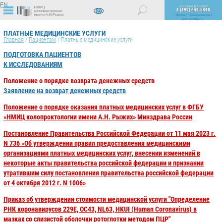
EN
ЗАПИСЬ ПО ТЕЛЕФОНУ
8 (499) 642-5440
г. Москва, ул. Саляма Адиля д. 2
ЛИЧНЫЙ КАБИНЕТ
ВЕРСИЯ
ДЛЯ
ПЛАТНЫЕ МЕДИЦИНСКИЕ УСЛУГИ
СЛАБОВИДЯЩИХ
Главная
/
Пациентам
/
Платные медицинские услуги
ПОДГОТОВКА ПАЦИЕНТОВ
К ИССЛЕДОВАНИЯМ
Положение о порядке возврата денежных средств
Заявление на возврат денежных средств
Положение о порядке оказания платных медицинских услуг в ФГБУ
«НМИЦ колопроктологии имени A.Н. Рыжих» Минздрава России
Постановление Правительства Российской Федерации от 11 мая 2023 г.
N 736 «Об утверждении правил предоставления медицинскими
организациями платных медицинских услуг, внесении изменений в
некоторые акты правительства российской федерации и признании
утратившим силу постановления правительства российской федерации
от 4 октября 2012 г. N 1006»
Приказ об утверждении стоимости медицинской услуги "Определение
РНК коронавирусов 229E, OC43, NL63, HKUI (Human Coronavirus) в
мазках со слизистой оболочки ротоглотки методом ПЦР"