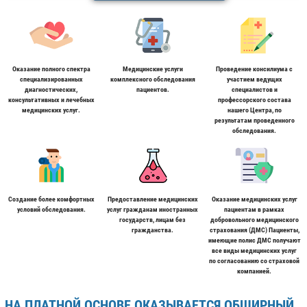
Оказание полного спектра
Медицинские услуги
Проведение консилиума с
специализированных
комплексного обследования
участием ведущих
диагностических,
пациентов.
специалистов и
консультативных и лечебных
профессорского состава
медицинских услуг.
нашего Центра, по
результатам проведенного
обследования.
Создание более комфортных
Предоставление медицинских
Оказание медицинских услуг
условий обследования.
услуг гражданам иностранных
пациентам в рамках
государств, лицам без
добровольного медицинского
гражданства.
страхования (ДМС) Пациенты,
имеющие полис ДМС получают
все виды медицинских услуг
по согласованию со страховой
компанией.
НА ПЛАТНОЙ ОСНОВЕ ОКАЗЫВАЕТСЯ ОБШИРНЫЙ