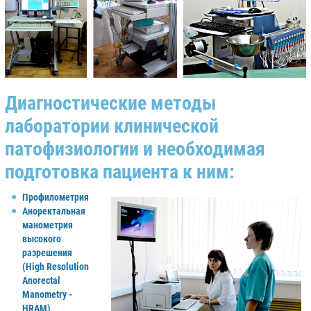
Диагностические методы
лаборатории клинической
патофизиологии и необходимая
подготовка пациента к ним:
Профилометрия
Аноректальная
манометрия
высокого
разрешения
(High Resolution
Anorectal
Manometry -
HRAM)