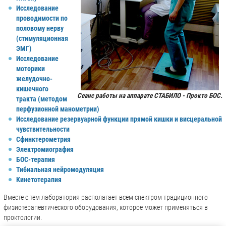
Исследование
проводимости по
половому нерву
(стимуляционная
ЭМГ)
Исследование
моторики
желудочно-
кишечного
Сеанс работы на аппарате СТАБИЛО - Прокто БОС.
тракта (методом
перфузионной манометрии)
Исследование резервуарной функции прямой кишки и висцеральной
чувствительности
Сфинктерометрия
Электромиография
БОС-терапия
Тибиальная нейромодуляция
Кинетотерапия
Вместе с тем лаборатория располагает всем спектром традиционного
физиотерапевтического оборудования, которое может применяться в
проктологии.