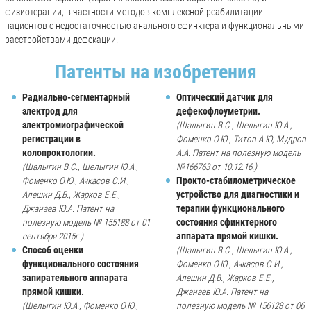
физиотерапии, в частности методов комплексной реабилитации
пациентов с недостаточностью анального сфинктера и функциональными
расстройствами дефекации.
Патенты на изобретения
Радиально-сегментарный
Оптический датчик для
электрод для
дефекофлоуметрии.
электромиографической
(Шалыгин В.С., Шелыгин Ю.А.,
регистрации в
Фоменко О.Ю., Титов А.Ю, Мудров
колопроктологии.
А.А. Патент на полезную модель
(Шалыгин В.С., Шелыгин Ю.А.,
№166763 от 10.12.16.)
Прокто-стабилометрическое
Фоменко О.Ю., Ачкасов С.И.,
устройство для диагностики и
Алешин Д.В., Жарков Е.Е.,
терапии функционального
Джанаев Ю.А. Патент на
состояния сфинктерного
полезную модель № 155188 от 01
аппарата прямой кишки.
сентября 2015г.)
Способ оценки
(Шалыгин В.С., Шелыгин Ю.А.,
функционального состояния
Фоменко О.Ю., Ачкасов С.И.,
запирательного аппарата
Алешин Д.В., Жарков Е.Е.,
прямой кишки.
Джанаев Ю.А. Патент на
(Шелыгин Ю.А., Фоменко О.Ю.,
полезную модель № 156128 от 06