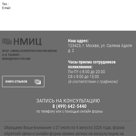
Тел.:
E-mail:
Наш адрес:
123423, г. Москва, ул. Саляма Адиля
д. 2
ФГБУ «НМИЦ КОЛОПРОКТОЛОГИИ ИМЕНИ
А.Н. РЫЖИХ»
МИНЗДРАВА РОССИИ
Часы приема сотрудников
поликлиники:
Пн-Пт с 8:00 до 20:00
Сб с 9:00 до 15:00
(в соответствии с графиком)
КНИГА ОТЗЫВОВ
ЗАПИСЬ НА КОНСУЛЬТАЦИЮ
8 (499) 642-5440
по телефону
или с помощью онлайн формы
Обращаем Ваше внимание: с 27 июля по 9 августа 2026 года, форма
обратной связи и онлайн-форма заявки записи на консультацию на