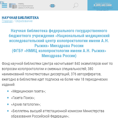
EN
ЗАПИСЬ ПО ТЕЛЕФОНУ
8 (499) 642-5440
г. Москва, ул. Саляма Адиля д. 2
ЛИЧНЫЙ КАБИНЕТ
ВЕРСИЯ
ДЛЯ
НАУЧНАЯ БИБЛИОТЕКА
СЛАБОВИДЯЩИХ
Главная
/
Образование
Научная библиотека федерального государственного
бюджетного учреждения «Национальный медицинский
исследовательский центр колопроктологии имени А.Н.
Рыжих» Минздрава России
(ФГБУ «НМИЦ колопроктологии имени А.Н. Рыжих»
Минздрава России)
Фонд научной библиотеки Центра насчитывает 840 экземпляров книг по
вопросам колопроктологии и смежных специальностей; 380
наименований полнотекстовых диссертаций, 376 авторефератов,
ежегодно в библиотеке идет подписка на более чем 18 периодических
изданий:
«Медицинская газета»;
«Газета Поиск»;
«Архив патологии»;
«Бюллетень высшей аттестационной комиссии Министерства
образования Российской Федерации»;