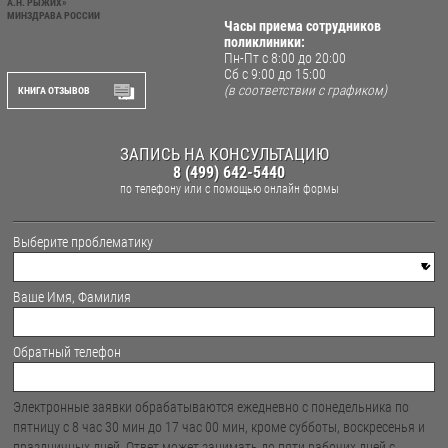
А.Н. РЫЖИХ»
МИНЗДРАВА РОССИИ
Часы приема сотрудников
поликлиники:
Пн-Пт с 8:00 до 20:00
Сб с 9:00 до 15:00
(в соответствии с графиком)
КНИГА ОТЗЫВОВ
ЗАПИСЬ НА КОНСУЛЬТАЦИЮ
8 (499) 642-5440
по телефону
или с помощью онлайн формы
Выберите проблематику
Ваше Имя, Фамилия
Обратный телефон
Электронные заявки обрабатываются ежедневно с понедельника по
пятницу с 8 час 30 мин до 17 час 00 мин, кроме субботы, воскресенья и
праздничных дней. Ответ может занимать до пяти рабочих дней с