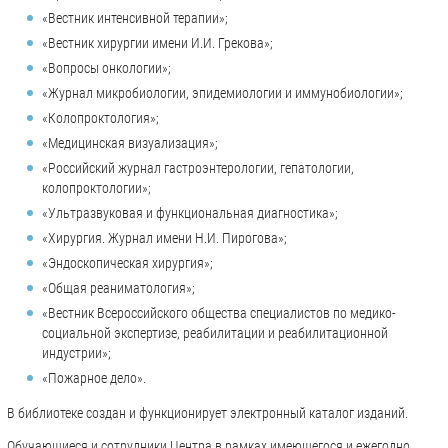
«Вестник интенсивной терапии»;
«Вестник хирургии имени И.И. Грекова»;
«Вопросы онкологии»;
«Журнал микробиологии, эпидемиологии и иммунобиологии»;
«Колопроктология»;
«Медицинская визуализация»;
«Российский журнал гастроэнтерологии, гепатологии,
колопроктологии»;
«Ультразвуковая и функциональная диагностика»;
«Хирургия. Журнал имени Н.И. Пирогова»;
«Эндоскопическая хирургия»;
«Общая реаниматология»;
«Вестник Всероссийского общества специалистов по медико-
социальной экспертизе, реабилитации и реабилитационной
индустрии»;
«Пожарное дело».
В библиотеке создан и функционирует электронный каталог изданий.
Обучающиеся и сотрудники Центра в рамках имеющегося и ежегодно