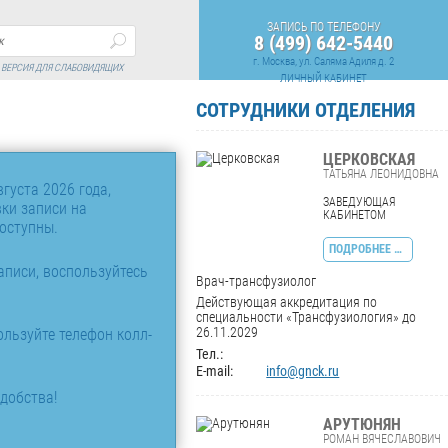
ЗАПИСЬ ПО ТЕЛЕФОНУ
8 (499) 642-5440
г. Москва, ул. Саляма Адиля д. 2
ВЕРСИЯ ДЛЯ СЛАБОВИДЯЩИХ
ЛИЧНЫЙ КАБИНЕТ
СОТРУДНИКИ ОТДЕЛЕНИЯ
ЦЕРКОВСКАЯ
ТАТЬЯНА ЛЕОНИДОВНА
густа 2026 года,
ЗАВЕДУЮЩАЯ
ки записи на
КАБИНЕТОМ
оступны.
ПОДРОБНЕЕ …
аписи, воспользуйтесь
Врач-трансфузиолог
Действующая аккредитация по
специальности «Трансфузиология» до
26.11.2029
льзуйте телефон колл-
Тел.:
E-mail:
info@gnck.ru
добства!
АРУТЮНЯН
РОМАН ВЯЧЕСЛАВОВИЧ