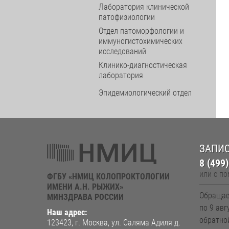
Лаборатория клинической
патофизиологии
Отдел патоморфологии и
иммуногистохимических
исследований
Клинико-диагностическая
лаборатория
Эпидемиологический отдел
ЗАПИС
8 (499
или с п
ФГБУ «НМИЦ КОЛОПРОКТОЛОГИИ
ИМЕНИ А.Н. РЫЖИХ»
Обращае
МИНЗДРАВА РОССИИ
по 9 авг
Наш адрес:
обратно
123423, г. Москва, ул. Саляма Адиля д.