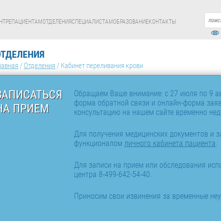
НТРЕ
ПАЦИЕНТАМ
ОТДЕЛЕНИЯ
СПЕЦИАЛИСТАМ
ОБРАЗОВАНИЕ
КОНТАКТЫ
ОТДЕЛЕНИЯ
лавная
/
Отделения
/
Кабинет переливания крови
ЗАПИСАТЬСЯ
Обращаем Ваше внимание: с 27 июля по 9 ав
форма обратной связи и онлайн-форма заяв
НА ПРИЕМ
консультацию на нашем сайте временно нед
Для получения медицинских документов и з
функционалом
личного кабинета пациента
.
Для записи на прием или обследования испо
центра 8-499-642-54-40.
Приносим свои извинения за временные неу