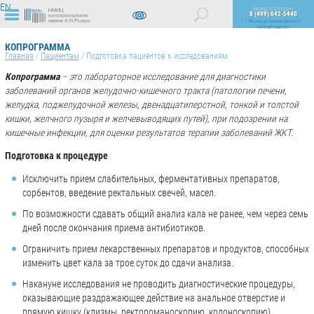
EN
ЗАПИСЬ ПО ТЕЛЕФОНУ
8 (499) 642-5440
г. Москва, ул. Саляма Адиля д. 2
ЛИЧНЫЙ КАБИНЕТ
ВЕРСИЯ
ДЛЯ
КОПРОГРАММА
СЛАБОВИДЯЩИХ
Главная
/
Пациентам
/
Подготовка пациентов к исследованиям
Копрограмма
– это лабораторное исследование для диагностики
заболеваний органов желудочно-кишечного тракта (патологии печени,
желудка, поджелудочной железы, двенадцатиперстной, тонкой и толстой
кишки, желчного пузыря и желчевыводящих путей), при подозрении на
кишечные инфекции, для оценки результатов терапии заболеваний ЖКТ.
Подготовка к процедуре
Исключить прием слабительных, ферментативных препаратов,
сорбентов, введение ректальных свечей, масел.
По возможности сдавать общий анализ кала не ранее, чем через семь
дней после окончания приема антибиотиков.
Ограничить прием лекарственных препаратов и продуктов, способных
изменить цвет кала за трое суток до сдачи анализа.
Накануне исследования не проводить диагностические процедуры,
оказывающие раздражающее действие на анальное отверстие и
прямую кишку (клизмы, ректороманоскопию, колоноскопию).