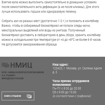
Взятие кала можно выполнить самостоятельно в домашних условиях
после самостоятельного акта дефекации (а не после клизмы). Для этого
лучше использовать горшок или одноразовую пеленку.
Собрать кал из разных мест (достаточно 1-2 г.) и положить в контейнер.
Важно, чтобы в собираемый биоматериал не попали следы мочи,
менструальных выделений или воды из унитаза. Полученный
биоматериал доставить в лабораторию в день сбора, хранить контейнер
можно в холодильнике при температуре от +4 до +8°С не более 6-8 часов.
Не допускается замораживание образца.
Наш адрес:
123423, г. Москва, ул. Саляма Адиля
д. 2
ФГБУ «НМИЦ КОЛОПРОКТОЛОГИИ ИМЕНИ
А.Н. РЫЖИХ»
МИНЗДРАВА РОССИИ
Часы приема сотрудников
поликлиники:
Пн-Пт с 8:00 до 20:00
Сб с 9:00 до 15:00
(в соответствии с графиком)
КНИГА ОТЗЫВОВ