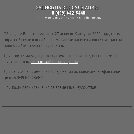
ЗАПИСЬ НА КОНСУЛЬТАЦИЮ
8 (499) 642-5440
по телефону
или с помощью онлайн формы
Обращаем Ваше внимание: с 27 июля по 9 августа 2026 года, форма
обратной связи и онлайн-форма заявки записи на консультацию на
нашем сайте временно недоступны.
Для получения медицинских документов и записи, воспользуйтесь
функционалом
личного кабинета пациента
.
Для записи на прием или обследования используйте телефон колл-
центра 8-499-642-54-40.
Приносим свои извинения за временные неудобства!