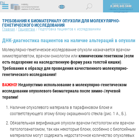
EN
ЗАПИСЬ ПО ТЕЛЕФОНУ
8 (499) 642-5440
г. Москва, ул. Саляма Адиля д. 2
ЛИЧНЫЙ КАБИНЕТ
ВЕРСИЯ
ДЛЯ
ТРЕБОВАНИЯ К БИОМАТЕРИАЛУ ОПУХОЛИ ДЛЯ МОЛЕКУЛЯРНО-
СЛАБОВИДЯЩИХ
ГЕНЕТИЧЕСКОГО ИССЛЕДОВАНИЯ
Главная
/
Пациентам
/
Подготовка пациентов к исследованиям
ДНК-диагностика пациентов на наличие альтераций в опухоли
Молекулярно-генетическое исследование опухоли назначается врачом-
химиотерапевтом, врачом-онкологом или
клиническим генетиком (если
есть подозрение на наследственную форму рака толстой кишки)
.
Требования к образцу для проведения качественного молекулярно-
генетического исследования!
ВАЖНО!
Недопустимо использование в молекулярно-генетическом
исследовании опухолевого биоматериала после химио-/лучевой
терапии!
Наличие опухолевого материала в парафиновом блоке и
соответствующего этому блоку окрашенного стекла (рис. 1 А., Б.).
Обязательная верификация опухоли врачом-гистологом или врачом-
патологоанатомом, так как некоторые блоки, особенно с биопсийным
материалом могут содержать недостаточное количество опухолевых