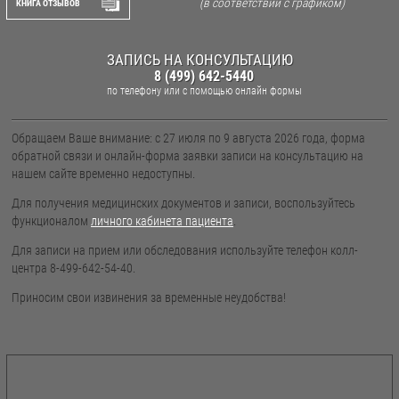
(в соответствии с графиком)
КНИГА ОТЗЫВОВ
ЗАПИСЬ НА КОНСУЛЬТАЦИЮ
8 (499) 642-5440
по телефону
или с помощью онлайн формы
Обращаем Ваше внимание: с 27 июля по 9 августа 2026 года, форма
обратной связи и онлайн-форма заявки записи на консультацию на
нашем сайте временно недоступны.
Для получения медицинских документов и записи, воспользуйтесь
функционалом
личного кабинета пациента
.
Для записи на прием или обследования используйте телефон колл-
центра 8-499-642-54-40.
Приносим свои извинения за временные неудобства!