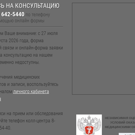
Ь НА КОНСУЛЬТАЦИЮ
) 642-5440
по телефону
омощью онлайн формы
м Ваше внимание: с 27 июля
уста 2026 года, форма
й связи и онлайн-форма заявки
на консультацию на нашем
еменно недоступны.
учения медицинских
ов и записи, воспользуйтесь
оналом
личного кабинета
а
.
иси на прием или обследования
йте телефон колл-центра 8-
54-40.