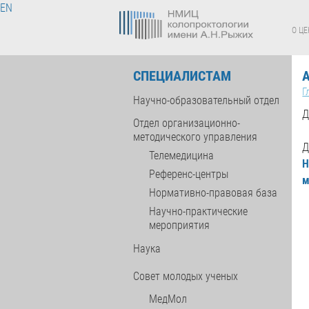
EN
О ЦЕ
СПЕЦИАЛИСТАМ
Г
Научно-образовательный отдел
Д
Отдел организационно-
методического управления
Д
Телемедицина
Н
Референс-центры
м
Нормативно-правовая база
Научно-практические
мероприятия
Наука
Совет молодых ученых
МедМол