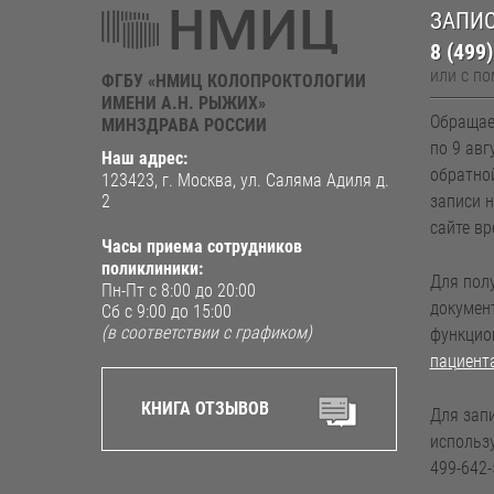
ЗАПИС
8 (499
или с п
ФГБУ «НМИЦ КОЛОПРОКТОЛОГИИ
ИМЕНИ А.Н. РЫЖИХ»
Обращае
МИНЗДРАВА РОССИИ
по 9 авг
Наш адрес:
обратно
123423, г. Москва, ул. Саляма Адиля д.
2
записи 
сайте вр
Часы приема сотрудников
поликлиники:
Для пол
Пн-Пт с 8:00 до 20:00
документ
Сб с 9:00 до 15:00
(в соответствии с графиком)
функци
пациент
КНИГА ОТЗЫВОВ
Для зап
использу
499-642-