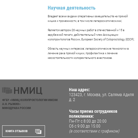
Научная деятельность
Владеет всеми видами оперативных вмешательств на прямой
кишке и промежности, в том числе лапароскопическими;
Является автором 26 научных работ в отечественной и 15 в
зарубежной печати, действительный член Ассоциации
колопроктологов России, European Society of Coloproctology (ESCP);
Область научных интересов: лапароскопические технологии в
лечение рака прямой кишки, профилактика и лечение
несостоятельности колоректального анастомоза.
Наш адрес:
123423, г. Москва, ул. Саляма Адиля
д. 2
ФГБУ «НМИЦ КОЛОПРОКТОЛОГИИ ИМЕНИ
А.Н. РЫЖИХ»
МИНЗДРАВА РОССИИ
Часы приема сотрудников
поликлиники:
Пн-Пт с 8:00 до 20:00
Сб с 9:00 до 15:00
(в соответствии с графиком)
КНИГА ОТЗЫВОВ