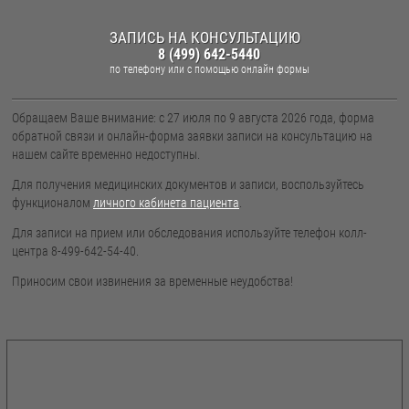
ЗАПИСЬ НА КОНСУЛЬТАЦИЮ
8 (499) 642-5440
по телефону
или с помощью онлайн формы
Обращаем Ваше внимание: с 27 июля по 9 августа 2026 года, форма
обратной связи и онлайн-форма заявки записи на консультацию на
нашем сайте временно недоступны.
Для получения медицинских документов и записи, воспользуйтесь
функционалом
личного кабинета пациента
.
Для записи на прием или обследования используйте телефон колл-
центра 8-499-642-54-40.
Приносим свои извинения за временные неудобства!