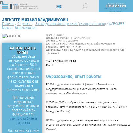
EN
ЗАПИСЬ ПО ТЕЛЕФОНУ
8 (499) 642-5440
г. Москва, ул. Саляма Адиля д. 2
ЛИЧНЫЙ КАБИНЕТ
ВЕРСИЯ
ДЛЯ
АЛЕКСЕЕВ МИХАИЛ ВЛАДИМИРОВИЧ
СЛАБОВИДЯЩИХ
Главная
/
Отделения
/
3-е хирургическое отделение (онкопроктологии)
/
АЛЕКСЕЕВ
Михаил Владимирович
ВРАЧ-ОНКОЛОГ
АЛЕКСЕЕВ
МИХАИЛ ВЛАДИМИРОВИЧ
Доктор медицинских наук
Специалист «высшей» квалификационной категории по
специальности «онкология»
ЗАПИСАТЬСЯ НА
Действующая аккредитация по специальности «Онкология» до
ПРИЕМ
10.12.2030
Обращаем Ваше
внимание: с 27 июля
Тел.: +7 (915) 452-59-59
по 9 августа 2026
E-mail:
года, форма обратной
связи и онлайн-
Образование, опыт работы
форма заявки записи
на консультацию на
В 2003 году окончил лечебный факультет Российского
нашем сайте
Государственного Медицинского Университета МЗ РФ по
временно недоступны.
специальности «Лечебное дело»;
Для получения
медицинских
C 2003 по 2005 г.г. обучался в клинической ординатуре по
документов и записи,
специальности «Колопроктология» в ФГБУ «ГНЦК им. А.Н. Рыжих»
воспользуйтесь
Минздрава России;
функционалом
личного кабинета
В 2005 году принят на должность врача-колопроктолога в
пациента
.
отделение онкопроктологии ФГБУ «ГНЦК им. А.Н. Рыжих» Минздрава
России;
Для записи на прием