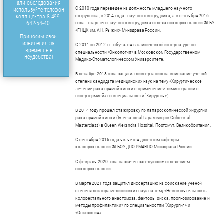
или обследования
C 2010 года переведен на должность младшего научного
используйте телефон
сотрудника, с 2014 года - научного сотрудника, а с сентября 2016
колл-центра 8-499-
642-54-40.
года - старшего научного сотрудника отдела онкопроктологии ФГБУ
«ГНЦК им. А.Н. Рыжих» Минздрава России.
Приносим свои
извинения за
C 2011 по 2012 г.г. обучался в клинической интернатуре по
временные
специальности «Онкология» в Московском Государственном
неудобства!
Медико-Стоматологическом Университете;
В декабре 2013 года защитил диссертацию на соискание ученой
степени кандидата медицинских наук на тему «Хирургическое
лечение рака прямой кишки с применением химиотерапии с
гипертермией» по специальности "Хирургия»;
В 2014 году прошел стажировку по лапароскопической хирургии
рака прямой кишки (International Laparoscopic Colorectal
Masterclass) в Queen Alexandra Hospital, Портсмут, Великобритания.
С сентября 2016 года является доцентом кафедры
колопроктологии ФГБОУ ДПО РМАНПО Минздрава России.
С февраля 2020 года назначен заведующим отделением
онкопроктологии.
В марте 2021 года защитил диссертацию на соискание ученой
степени доктора медицинских наук на тему «Несостоятельность
колоректального анастомоза: факторы риска, прогнозирование и
методы профилактики» по специальностям "Хирургия» и
«Онкология».