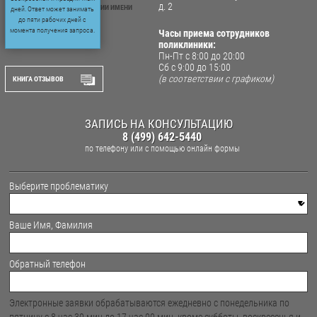
д. 2
ФГБУ «НМИЦ КОЛОПРОКТОЛОГИИ ИМЕНИ
дней. Ответ может занимать
А.Н. РЫЖИХ»
до пяти рабочих дней с
МИНЗДРАВА РОССИИ
момента получения запроса.
Часы приема сотрудников
поликлиники:
Пн-Пт с 8:00 до 20:00
Сб с 9:00 до 15:00
(в соответствии с графиком)
КНИГА ОТЗЫВОВ
ЗАПИСЬ НА КОНСУЛЬТАЦИЮ
8 (499) 642-5440
по телефону
или с помощью онлайн формы
Выберите проблематику
Ваше Имя, Фамилия
Обратный телефон
Электронные заявки обрабатываются ежедневно с понедельника по