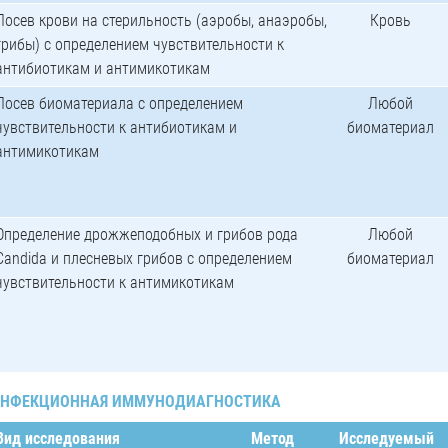
Посев крови на стерильность (аэробы, анаэробы,
Кровь
грибы) с определением чувствительности к
антибиотикам и антимикотикам
Посев биоматериала с определением
Любой
чувствительности к антибиотикам и
биоматериал
антимикотикам
Определение дрожжеподобных и грибов рода
Любой
Candida и плесневых грибов с определением
биоматериал
чувствительности к антимикотикам
ИНФЕКЦИОННАЯ ИММУНОДИАГНОСТИКА
Вид исследования
Метод
Исследуемый