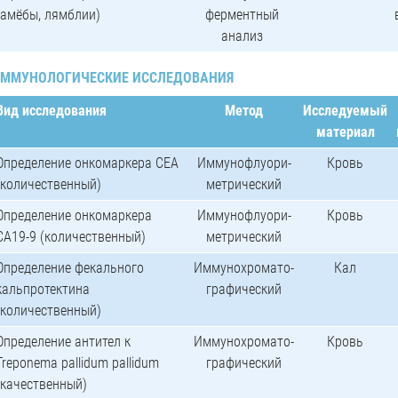
(амёбы, лямблии)
ферментный
анализ
ММУНОЛОГИЧЕСКИЕ ИССЛЕДОВАНИЯ
Вид исследования
Метод
Исследуемый
материал
Определение онкомаркера СЕА
Иммунофлуори-
Кровь
(количественный)
метрический
Определение онкомаркера
Иммунофлуори-
Кровь
СА19-9 (количественный)
метрический
Определение фекального
Иммунохромато-
Кал
кальпротектина
графический
(количественный)
Определение антител к
Иммунохромато-
Кровь
Treponema pallidum pallidum
графический
(качественный)