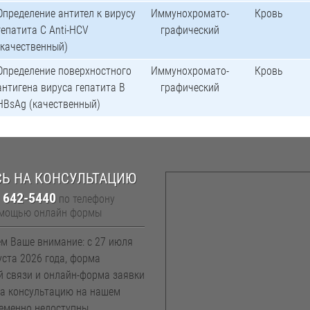
Определение антител к вирусу
Иммунохромато-
Кровь
гепатита С Anti-HCV
графический
(качественный)
Определение поверхностного
Иммунохромато-
Кровь
антигена вируса гепатита В
графический
HBsAg (качественный)
Ь НА КОНСУЛЬТАЦИЮ
) 642-5440
по телефону
омощью онлайн формы
м Ваше внимание: с 27 июля
уста 2026 года, форма
й связи и онлайн-форма заявки
на консультацию на нашем
еменно недоступны.