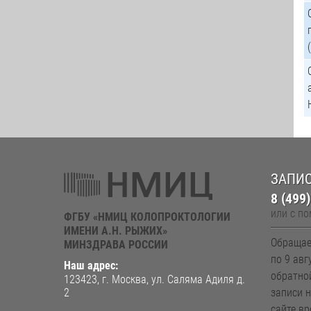
ЗАПИС
8 (499
или с п
ФГБУ «НМИЦ КОЛОПРОКТОЛОГИИ
ИМЕНИ А.Н. РЫЖИХ»
Обращае
МИНЗДРАВА РОССИИ
по 9 авг
Наш адрес:
обратно
123423, г. Москва, ул. Саляма Адиля д.
2
записи 
сайте вр