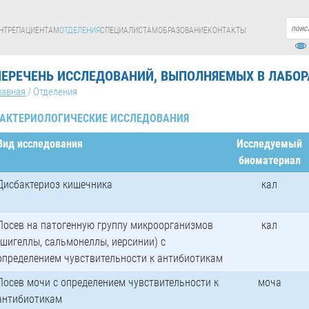
НТРЕ
ПАЦИЕНТАМ
ОТДЕЛЕНИЯ
СПЕЦИАЛИСТАМ
ОБРАЗОВАНИЕ
КОНТАКТЫ
ПЕРЕЧЕНЬ ИССЛЕДОВАНИЙ, ВЫПОЛНЯЕМЫХ В ЛАБО
лавная
/
Отделения
АКТЕРИОЛОГИЧЕСКИЕ ИССЛЕДОВАНИЯ
Вид исследования
Исследуемый
биоматериал
Дисбактериоз кишечника
кал
Посев на патогенную группу микроорганизмов
кал
(шигеллы, сальмонеллы, иерсинии) с
определением чувствительности к антибиотикам
Посев мочи с определением чувствительности к
моча
антибиотикам