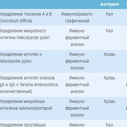
материал
Определение токсинов А и В
Иммунохромато-
Кал
Clostridium difficile
графический
Определение микробного
Иммуно-
Кал
антигена Helicobacter pylori
ферментный
анализ
Определение антител к
Иммуно-
Кровь
Helicobacter pylori
ферментный
анализ
Определение антител классов
Иммуно-
Кровь
IgA и IgG к Yersinia enterocolitica
ферментный
(количественный)
анализ
Определение микробных
Иммуно-
Кровь
антигенов кампилобактерий
ферментный
анализ
Определение простейших
Иммуно-
Кал