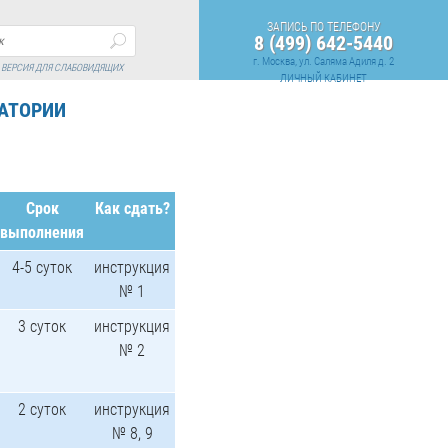
ЗАПИСЬ ПО ТЕЛЕФОНУ
8 (499) 642-5440
г. Москва, ул. Саляма Адиля д. 2
ВЕРСИЯ ДЛЯ СЛАБОВИДЯЩИХ
ЛИЧНЫЙ КАБИНЕТ
РАТОРИИ
Срок
Как сдать?
выполнения
4-5 суток
инструкция
№ 1
3 суток
инструкция
№ 2
2 суток
инструкция
№ 8, 9