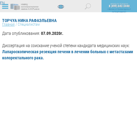
EN
ЗАПИСЬ ПО ТЕЛЕФОНУ
8 (499) 642-5440
г. Москва, ул. Саляма Адиля д. 2
ЛИЧНЫЙ КАБИНЕТ
ВЕРСИЯ
ДЛЯ
ТОРЧУА НИНА РАФАЭЛЬЕВНА
СЛАБОВИДЯЩИХ
Главная
/
Специалистам
Дата опубликования:
07.09.2020г.
Диссертация на соискание ученой степени кандидата медицинских наук:
Лапароскопическая резекция печени в лечении больных с метастазами
колоректального рака.