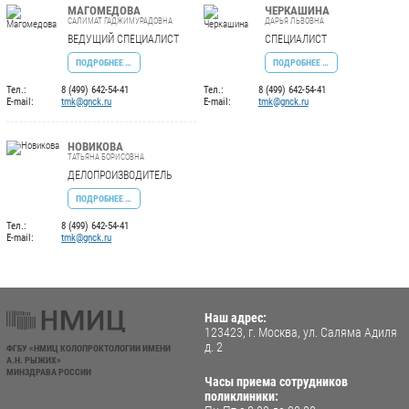
МАГОМЕДОВА
ЧЕРКАШИНА
САЛИМАТ ГАДЖИМУРАДОВНА
ДАРЬЯ ЛЬВОВНА
ВЕДУЩИЙ СПЕЦИАЛИСТ
СПЕЦИАЛИСТ
ПОДРОБНЕЕ …
ПОДРОБНЕЕ …
Тел.:
8 (499) 642-54-41
Тел.:
8 (499) 642-54-41
E-mail:
tmk@gnck.ru
E-mail:
tmk@gnck.ru
НОВИКОВА
ТАТЬЯНА БОРИСОВНА
ДЕЛОПРОИЗВОДИТЕЛЬ
ПОДРОБНЕЕ …
Тел.:
8 (499) 642-54-41
E-mail:
tmk@gnck.ru
Наш адрес:
123423, г. Москва, ул. Саляма Адиля
д. 2
ФГБУ «НМИЦ КОЛОПРОКТОЛОГИИ ИМЕНИ
А.Н. РЫЖИХ»
МИНЗДРАВА РОССИИ
Часы приема сотрудников
поликлиники: