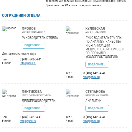
реабилитации больных раком прямой кишки награжден Премией
Правительства РФ в области науки и техники.
СОТРУДНИКИ ОТДЕЛА
ФРОЛОВ
КУЛОВСКАЯ
СЕРГЕЙ АЛЕКСЕЕВИЧ
ДАРЬЯ ПАВЛОВНА
РУКОВОДИТЕЛЬ ОТДЕЛА
РУКОВОДИТЕЛЬ ГРУППЫ
ПО АНАЛИЗУ КАЧЕСТВА
И ОРГАНИЗАЦИИ
ПОДРОБНЕЕ …
МЕДИЦИНСКОЙ ПОМОЩИ
ПО ПРОФИЛЮ
Доктор медицинских наук
«КОЛОПРОКТОЛОГИЯ»
Тел.:
8 (499) 642-54-41
E-mail:
info@gnck.ru
ПОДРОБНЕЕ …
Тел.:
8 (499) 642 54-41
E-mail:
tmk@gnck.ru
ФЕНТИСОВА
СТЕПАНОВА
МАРИНА ВАЛЕРЬЯНОВНА
ЕВГЕНИЯ СЕРГЕЕВНА
ДЕЛОПРОИЗВОДИТЕЛЬ
АНАЛИТИК
ПОДРОБНЕЕ …
ПОДРОБНЕЕ …
Тел.:
8 (499) 642-54-41
Тел.:
8 (499) 642-54-41
E-mail:
tmk@gnck.ru
E-mail:
tmk@gnck.ru