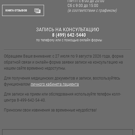
Пн-Пт с 8:00 до 20:00
Сб с 9:00 до 15:00
(в соответствии с графиком)
КНИГА ОТЗЫВОВ
ЗАПИСЬ НА КОНСУЛЬТАЦИЮ
8 (499) 642-5440
по телефону
или с помощью онлайн формы
Обращаем Ваше внимание: с 27 июля по 9 августа 2026 года, форма
обратной связи и онлайн-форма заявки записи на консультацию на
нашем сайте временно недоступны.
Для получения медицинских документов и записи, воспользуйтесь
функционалом
личного кабинета пациента
.
Для записи на прием или обследования используйте телефон колл-
центра 8-499-642-54-40.
Приносим свои извинения за временные неудобства!